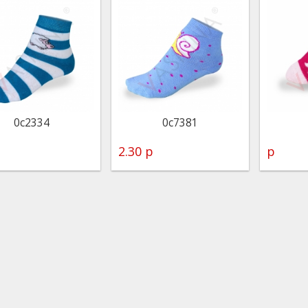
0с2334
0с7381
2.30 р
р