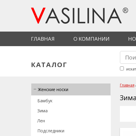
Перейти к основному содержанию
ГЛАВНАЯ
О КОМПАНИИ
НО
Найти
Фор
КАТАЛОГ
искат
Главная
Женские носки
Вы 
Зим
Бамбук
Зима
Лен
Подследники