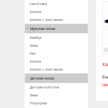
Синтетика
Хлопок
Хлопок с эластаном
Мужские носки
Бамбук
Зима
Лен
Хлопок
Ха
Хлопок с эластаном
Сы
Детские носки
Цв
Детские колготки
Зима
Получулки