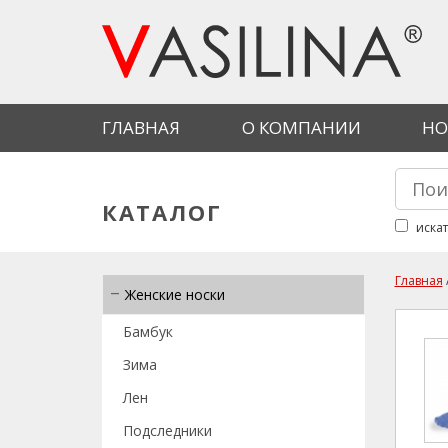
Перейти к основному содержанию
ГЛАВНАЯ
О КОМПАНИИ
НО
Найти
Фор
КАТАЛОГ
искат
Главная
Женские носки
Вы 
Бамбук
Зима
Лен
Подследники