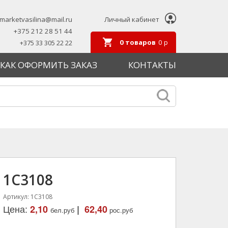
marketvasilina@mail.ru
Личный кабинет
+375 212 28 51 44
0
товаров
0
р
+375 33 305 22 22
КАК ОФОРМИТЬ ЗАКАЗ
КОНТАКТЫ
1C3108
Артикул: 1C3108
Цена:
2,10
|
62,40
бел.руб
рос.руб